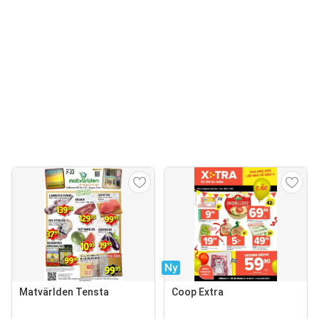
Ny
Matvärlden Tensta
Coop Extra