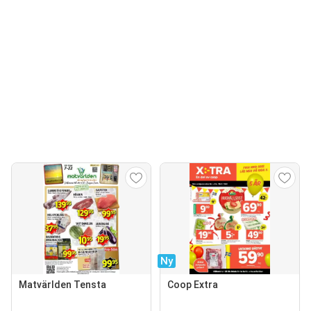
Ny
Matvärlden Tensta
Coop Extra