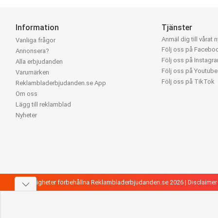
Information
Tjänster
Anmäl dig till vårat 
Vanliga frågor
Följ oss på Facebo
Annonsera?
Följ oss på Instagr
Alla erbjudanden
Följ oss på Youtube
Varumärken
Följ oss på TikTok
Reklambladerbjudanden.se App
Om oss
Lägg till reklamblad
Nyheter
Alla rättigheter förbehållna Reklambladerbjudanden.se 2026 |
Disclaimer