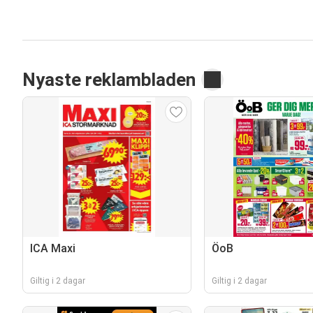
Nyaste reklambladen
ICA Maxi
ÖoB
Giltig i 2 dagar
Giltig i 2 dagar