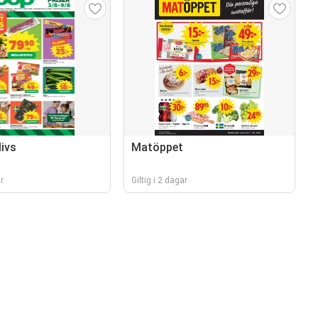
ivs
Matöppet
r
Giltig i 2 dagar