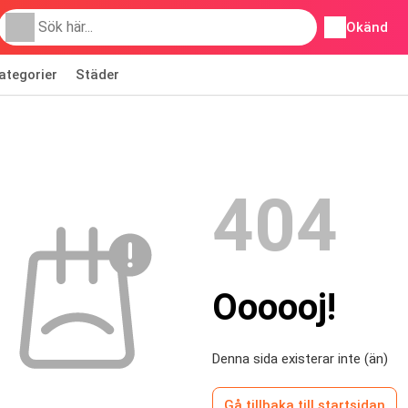
Okänd
ategorier
Städer
404
Oooooj!
Denna sida existerar inte (än)
Gå tillbaka till startsidan