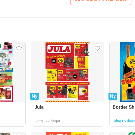
Ny
Ny
Jula
Border S
Giltig i 27 dagar
Giltig i 5 daga