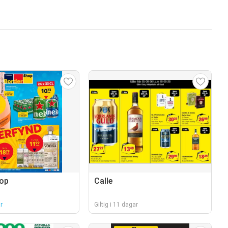
hop
Calle
r
Giltig i 11 dagar