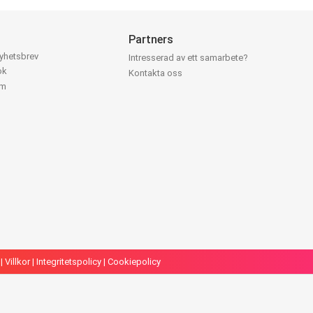
Partners
nyhetsbrev
Intresserad av ett samarbete?
ok
Kontakta oss
am
|
Villkor
|
Integritetspolicy
|
Cookiepolicy