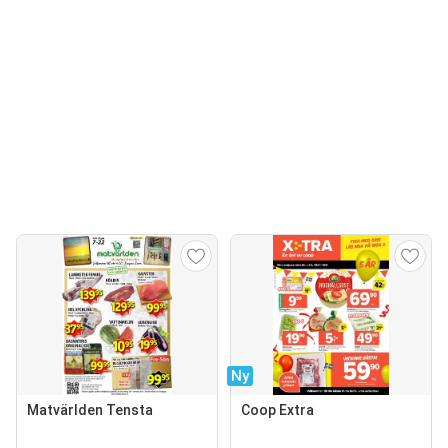
Ny
Matvärlden Tensta
Coop Extra