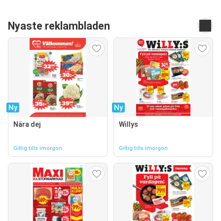
Nyaste reklambladen
Ny
Ny
Nära dej
Willys
Giltig tills imorgon
Giltig tills imorgon