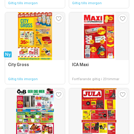
Giltig tills imorgon
Giltig tills imorgon
Ny
City Gross
ICA Maxi
Giltig tills imorgon
Fortfarande giltig i 23 timmar