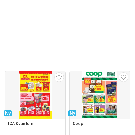
Ny
Ny
ICA Kvantum
Coop