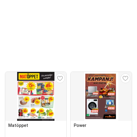
Matöppet
Power