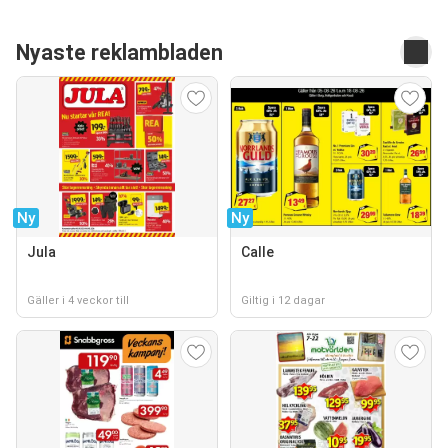
Nyaste reklambladen
Ny
Ny
Jula
Calle
Gäller i 4 veckor till
Giltig i 12 dagar