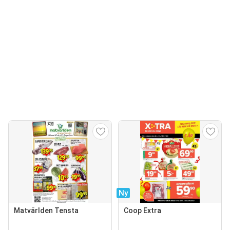
Ny
Matvärlden Tensta
Coop Extra