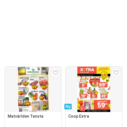
Ny
Matvärlden Tensta
Coop Extra