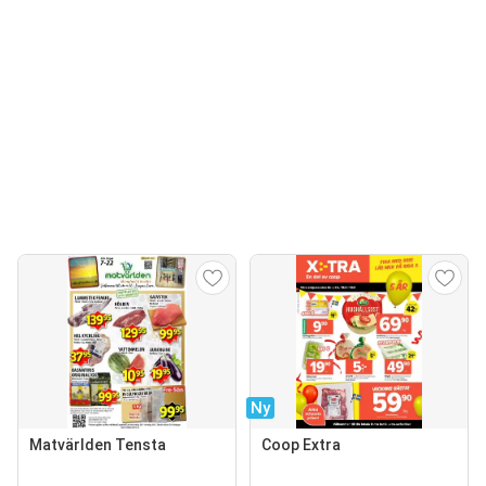
Ny
Matvärlden Tensta
Coop Extra