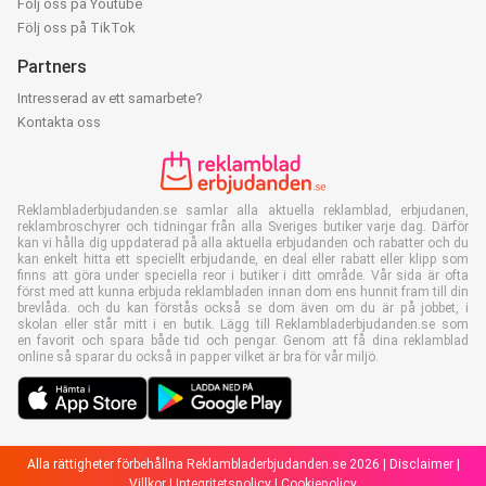
Följ oss på Youtube
Följ oss på TikTok
Partners
Intresserad av ett samarbete?
Kontakta oss
Reklambladerbjudanden.se samlar alla aktuella reklamblad, erbjudanen,
reklambroschyrer och tidningar från alla Sveriges butiker varje dag. Därför
kan vi hålla dig uppdaterad på alla aktuella erbjudanden och rabatter och du
kan enkelt hitta ett speciellt erbjudande, en deal eller rabatt eller klipp som
finns att göra under speciella reor i butiker i ditt område. Vår sida är ofta
först med att kunna erbjuda reklambladen innan dom ens hunnit fram till din
brevlåda. och du kan förstås också se dom även om du är på jobbet, i
skolan eller står mitt i en butik. Lägg till Reklambladerbjudanden.se som
en favorit och spara både tid och pengar. Genom att få dina reklamblad
online så sparar du också in papper vilket är bra för vår miljö.
Alla rättigheter förbehållna Reklambladerbjudanden.se 2026 |
Disclaimer
|
Villkor
|
Integritetspolicy
|
Cookiepolicy