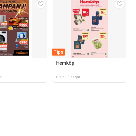
Tips
Hemköp
r
Giltig i 3 dagar