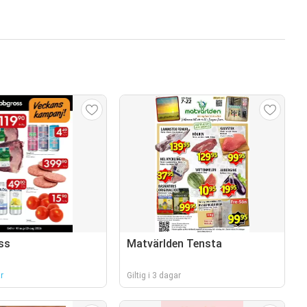
ss
Matvärlden Tensta
r
Giltig i 3 dagar