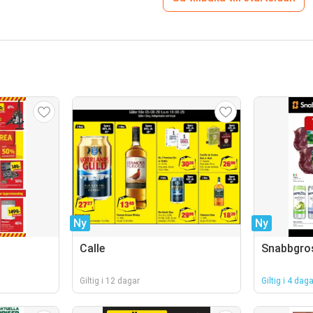
Ny
Ny
Calle
Snabbgro
Giltig i 12 dagar
Giltig i 4 daga