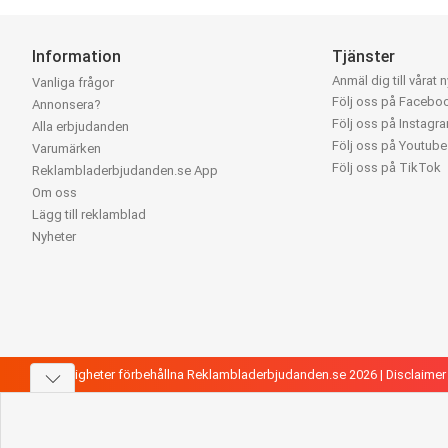
Information
Tjänster
Anmäl dig till vårat 
Vanliga frågor
Följ oss på Facebo
Annonsera?
Följ oss på Instagr
Alla erbjudanden
Följ oss på Youtube
Varumärken
Följ oss på TikTok
Reklambladerbjudanden.se App
Om oss
Lägg till reklamblad
Nyheter
Alla rättigheter förbehållna Reklambladerbjudanden.se 2026 |
Disclaimer