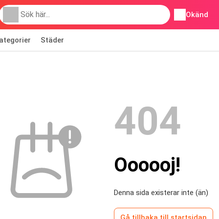
Okänd
ategorier
Städer
404
Oooooj!
Denna sida existerar inte (än)
Gå tillbaka till startsidan