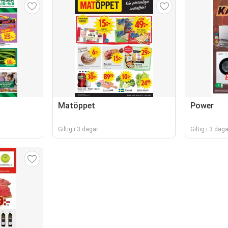
Matöppet
Power
Giltig i 3 dagar
Giltig i 3 daga