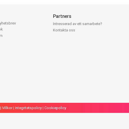
Partners
nyhetsbrev
Intresserad av ett samarbete?
ok
Kontakta oss
am
|
Villkor
|
Integritetspolicy
|
Cookiepolicy