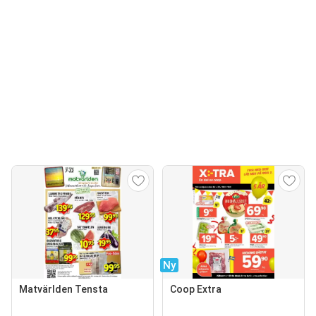
Ny
Matvärlden Tensta
Coop Extra