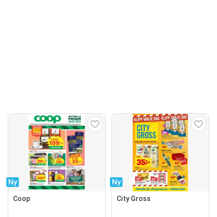
Ny
Ny
Coop
City Gross