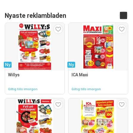
Nyaste reklambladen
Ny
Ny
Willys
ICA Maxi
Giltig tills imorgon
Giltig tills imorgon