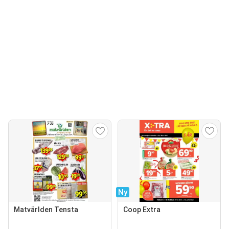
Ny
Matvärlden Tensta
Coop Extra