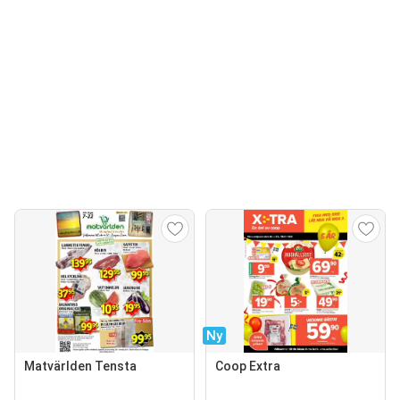
Ny
Matvärlden Tensta
Coop Extra