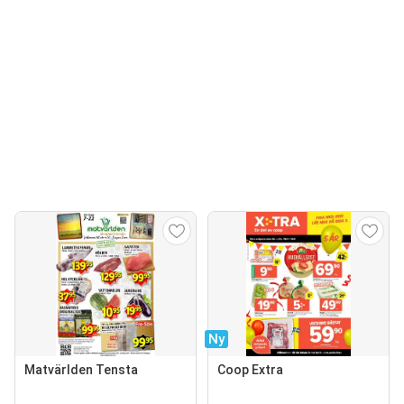
Ny
Matvärlden Tensta
Coop Extra