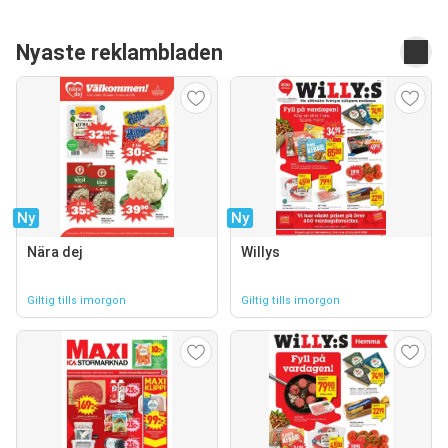
Nyaste reklambladen
Ny
Ny
Nära dej
Willys
Giltig tills imorgon
Giltig tills imorgon