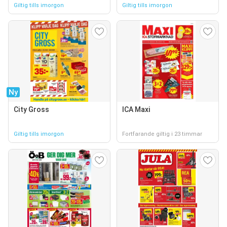
Giltig tills imorgon
Giltig tills imorgon
Ny
City Gross
ICA Maxi
Giltig tills imorgon
Fortfarande giltig i 23 timmar