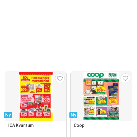
Ny
Ny
ICA Kvantum
Coop