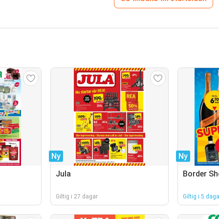
Ny
Ny
Jula
Border S
Giltig i 27 dagar
Giltig i 5 daga