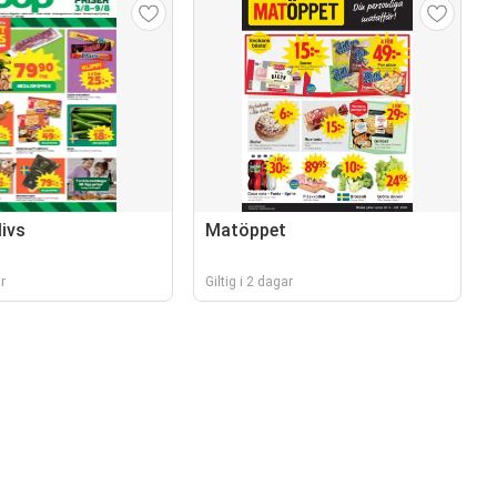
ivs
Matöppet
r
Giltig i 2 dagar