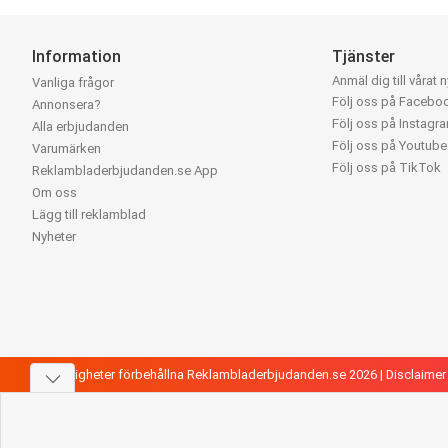
Information
Tjänster
Anmäl dig till vårat 
Vanliga frågor
Följ oss på Facebo
Annonsera?
Följ oss på Instagr
Alla erbjudanden
Följ oss på Youtube
Varumärken
Följ oss på TikTok
Reklambladerbjudanden.se App
Om oss
Lägg till reklamblad
Nyheter
Alla rättigheter förbehållna Reklambladerbjudanden.se 2026 |
Disclaimer