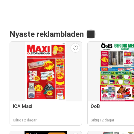
Nyaste reklambladen
ICA Maxi
ÖoB
Giltig i 2 dagar
Giltig i 2 dagar