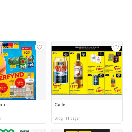
hop
Calle
r
Giltig i 11 dagar