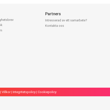
Partners
nyhetsbrev
Intresserad av ett samarbete?
ok
Kontakta oss
am
|
Villkor
|
Integritetspolicy
|
Cookiepolicy