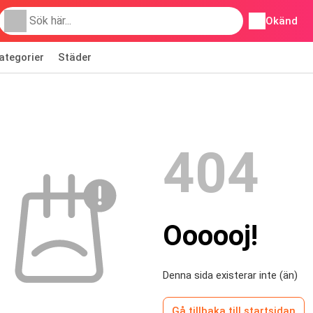
Okänd
ategorier
Städer
404
Oooooj!
Denna sida existerar inte (än)
Gå tillbaka till startsidan