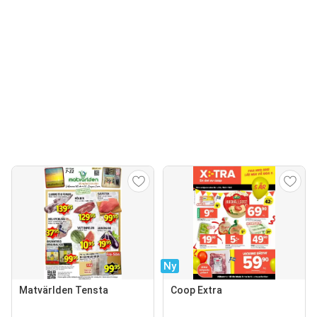
Ny
Matvärlden Tensta
Coop Extra