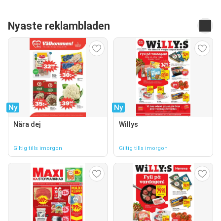
Nyaste reklambladen
Ny
Ny
Nära dej
Willys
Giltig tills imorgon
Giltig tills imorgon