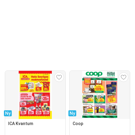
Ny
Ny
ICA Kvantum
Coop