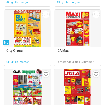
Giltig tills imorgon
Giltig tills imorgon
Ny
City Gross
ICA Maxi
Giltig tills imorgon
Fortfarande giltig i 23 timmar