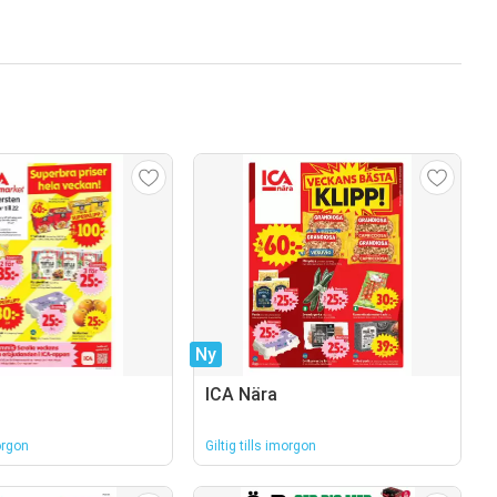
Ny
ICA Nära
morgon
Giltig tills imorgon