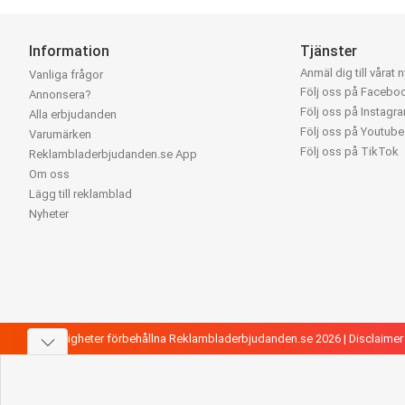
Information
Tjänster
Anmäl dig till vårat 
Vanliga frågor
Följ oss på Facebo
Annonsera?
Följ oss på Instagr
Alla erbjudanden
Följ oss på Youtube
Varumärken
Följ oss på TikTok
Reklambladerbjudanden.se App
Om oss
Lägg till reklamblad
Nyheter
Alla rättigheter förbehållna Reklambladerbjudanden.se 2026 |
Disclaimer