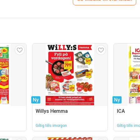
Ny
Ny
Willys Hemma
ICA
Giltig tills imorgon
Giltig tills i