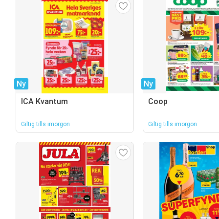
Ny
Ny
ICA Kvantum
Coop
Giltig tills imorgon
Giltig tills imorgon