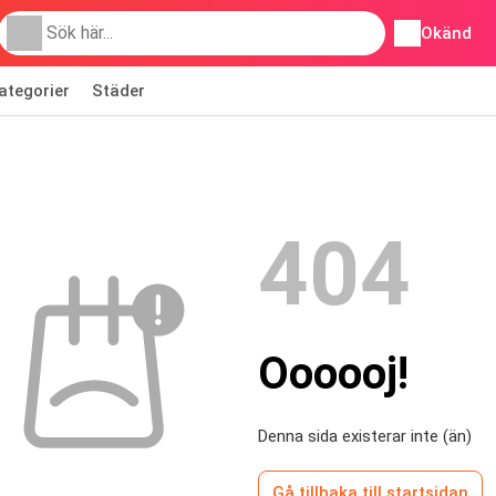
Okänd
ategorier
Städer
404
Oooooj!
Denna sida existerar inte (än)
Gå tillbaka till startsidan