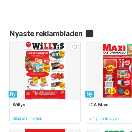
Nyaste reklambladen
Ny
Ny
Willys
ICA Maxi
Giltig tills imorgon
Giltig tills imorgon