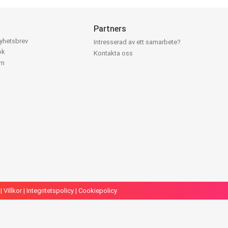
Partners
nyhetsbrev
Intresserad av ett samarbete?
ok
Kontakta oss
am
|
Villkor
|
Integritetspolicy
|
Cookiepolicy