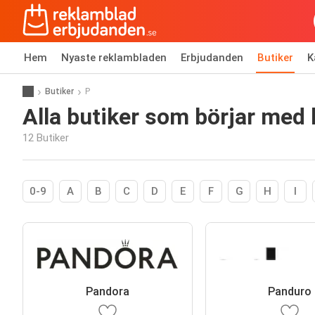
Hem
Nyaste reklambladen
Erbjudanden
Butiker
K
Butiker
P
Alla butiker som börjar med
12 Butiker
0-9
A
B
C
D
E
F
G
H
I
Pandora
Panduro