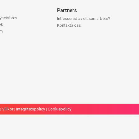
Partners
nyhetsbrev
Intresserad av ett samarbete?
ok
Kontakta oss
am
|
Villkor
|
Integritetspolicy
|
Cookiepolicy