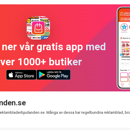
ner vår gratis app med
ver 1000+ butiker
anden.se
 Reklambladerbjudanden.se. Många av dessa har regelbundna reklamblad, brosch