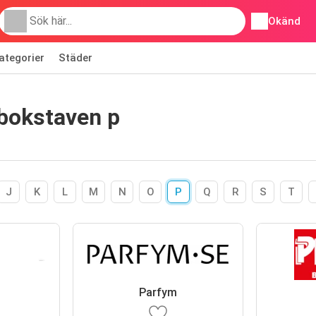
Okänd
ategorier
Städer
 bokstaven p
J
K
L
M
N
O
P
Q
R
S
T
Parfym