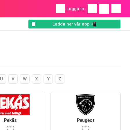
Logga in
Ladda ner vår app 📲
U
V
W
X
Y
Z
Pekås
Peugeot