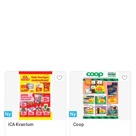
Ny
Ny
ICA Kvantum
Coop