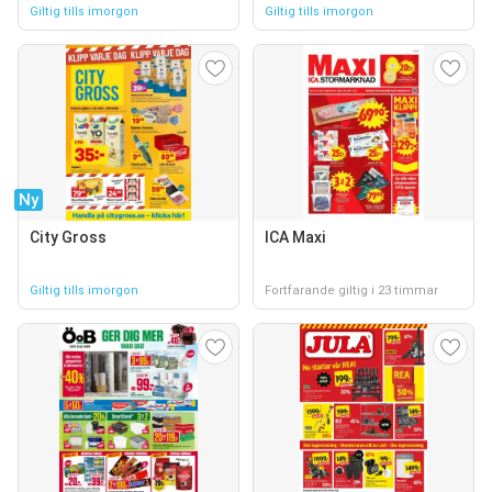
Giltig tills imorgon
Giltig tills imorgon
Ny
City Gross
ICA Maxi
Giltig tills imorgon
Fortfarande giltig i 23 timmar