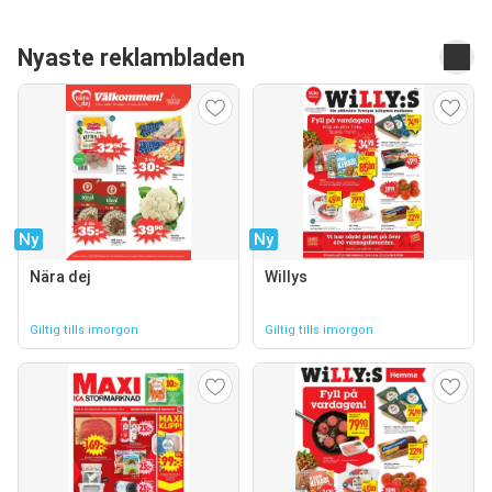
Nyaste reklambladen
Ny
Ny
Nära dej
Willys
Giltig tills imorgon
Giltig tills imorgon