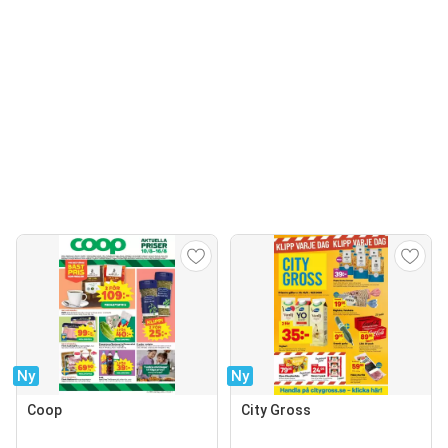
Ny
Ny
Coop
City Gross