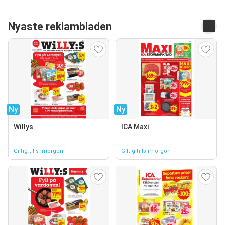
Nyaste reklambladen
Ny
Ny
Willys
ICA Maxi
Giltig tills imorgon
Giltig tills imorgon