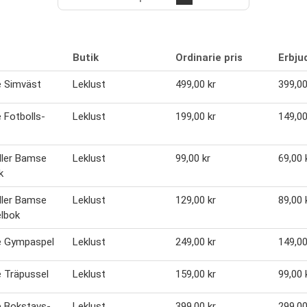
Butik
Ordinarie pris
Erbju
 Simväst
Leklust
499,00 kr
399,00
Fotbolls-
Leklust
199,00 kr
149,00
eller Bamse
Leklust
99,00 kr
69,00 
k
eller Bamse
Leklust
129,00 kr
89,00 
lbok
 Gympaspel
Leklust
249,00 kr
149,00
 Träpussel
Leklust
159,00 kr
99,00 
 Bokstavs-
Leklust
399,00 kr
299,00