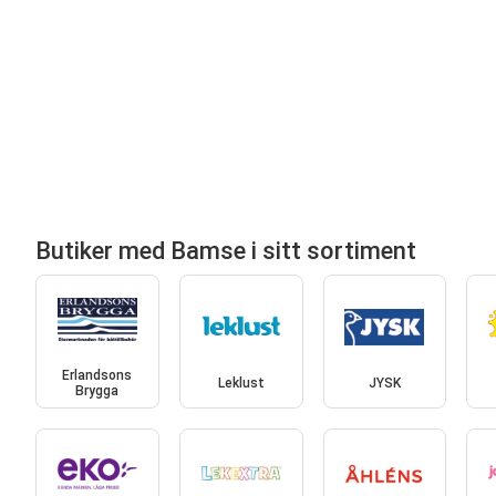
Butiker med Bamse i sitt sortiment
Erlandsons
Leklust
JYSK
Brygga