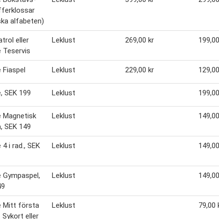
fferklossar
ska alfabeten)
trol eller
Leklust
269,00 kr
199,00
 Teservis
 Fiaspel
Leklust
229,00 kr
129,00
, SEK 199
Leklust
199,00
 Magnetisk
Leklust
149,00
la, SEK 149
4 i rad., SEK
Leklust
149,00
 Gympaspel,
Leklust
149,00
49
Mitt första
Leklust
79,00 
 Sykort eller