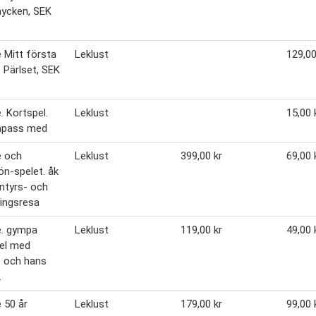
ycken, SEK
Mitt första
Leklust
129,00
. Pärlset, SEK
 Kortspel.
Leklust
15,00 
pass med
 och
Leklust
399,00 kr
69,00 
ön-spelet. åk
ntyrs- och
ingsresa
. gympa
Leklust
119,00 kr
49,00 
el med
 och hans
.
 50 år
Leklust
179,00 kr
99,00 