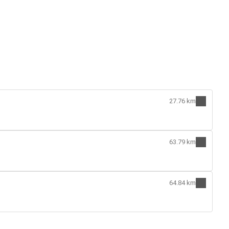
27.76 km
63.79 km
64.84 km