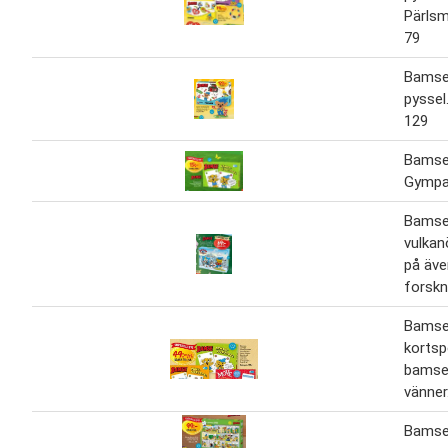
Pärlsm
79
Bamse 
pyssel
129
Bamse.
Gympa
Bamse
vulkan
på äve
forskn
Bamse
kortsp
bamse
vänner
Bamse