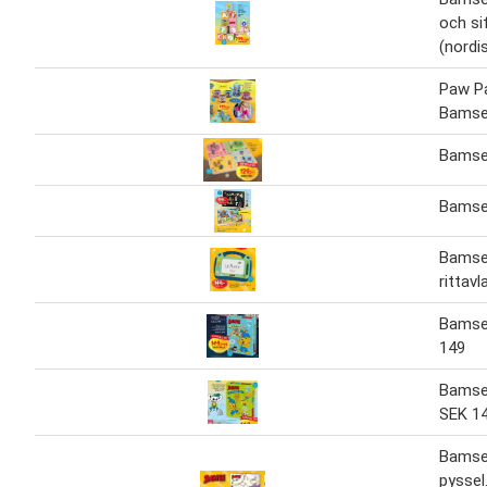
och si
(nordi
Paw Pa
Bamse
Bamse
Bamse
Bamse
rittav
Bamse 
149
Bamse
SEK 1
Bamse 
pyssel.