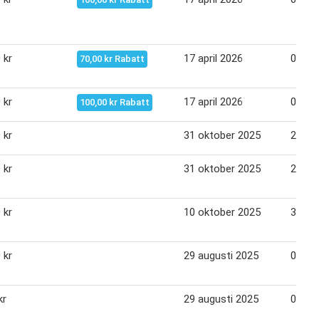
 kr
17 april 2026
07 ma
70,00 kr Rabatt
 kr
17 april 2026
07 ma
100,00 kr Rabatt
 kr
31 oktober 2025
24 de
 kr
31 oktober 2025
24 de
 kr
10 oktober 2025
30 ok
 kr
29 augusti 2025
09 ok
kr
29 augusti 2025
09 ok