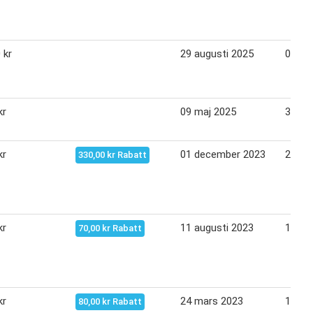
 kr
29 augusti 2025
09 ok
kr
09 maj 2025
31 ma
kr
01 december 2023
24 de
330,00 kr Rabatt
kr
11 augusti 2023
14 se
70,00 kr Rabatt
kr
24 mars 2023
11 ma
80,00 kr Rabatt