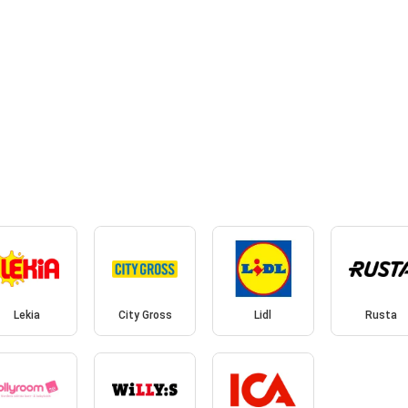
Lekia
City Gross
Lidl
Rusta