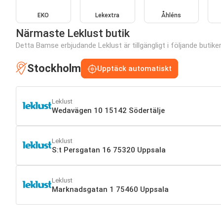
EKO
Lekextra
Åhléns
Närmaste Leklust butik
Detta Bamse erbjudande Leklust är tillgängligt i följande butiker
Stockholm
Upptäck automatiskt
Leklust
Wedavägen 10 15142 Södertälje
Leklust
S:t Persgatan 16 75320 Uppsala
Leklust
Marknadsgatan 1 75460 Uppsala