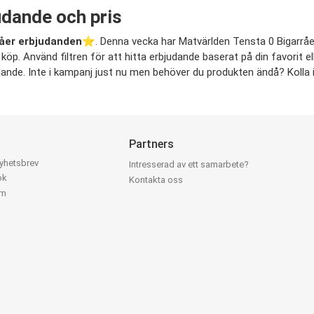
udande och pris
råer erbjudanden
⭐️. Denna vecka har Matvärlden Tensta 0 Bigarråer 
öp. Använd filtren för att hitta erbjudande baserat på din favorit ell
udande. Inte i kampanj just nu men behöver du produkten ändå? Kolla i
Partners
nyhetsbrev
Intresserad av ett samarbete?
ok
Kontakta oss
am