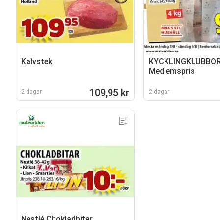
Kalvstek
KYCKLINGKLUBBOR
Medlemspris
109,95 kr
2 dagar
2 dagar
Nestlé Chokladbitar