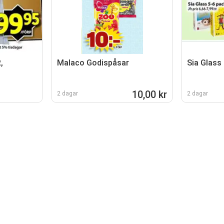
,
Malaco Godispåsar
Sia Glass 
10,00 kr
2 dagar
2 dagar