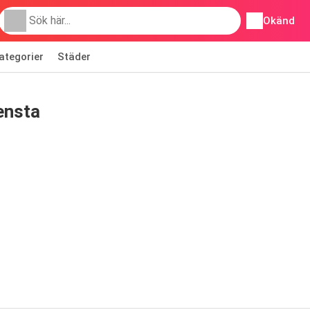
Okänd
ategorier
Städer
ensta