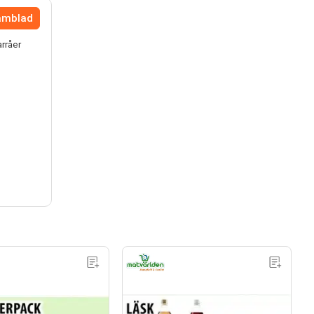
lamblad
arråer