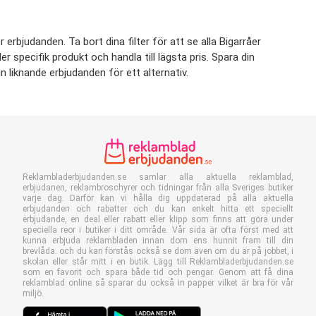
erbjudanden. Ta bort dina filter för att se alla Bigarråer
er specifik produkt och handla till lägsta pris. Spara din
n liknande erbjudanden för ett alternativ.
Reklambladerbjudanden.se samlar alla aktuella reklamblad,
erbjudanen, reklambroschyrer och tidningar från alla Sveriges butiker
varje dag. Därför kan vi hålla dig uppdaterad på alla aktuella
erbjudanden och rabatter och du kan enkelt hitta ett speciellt
erbjudande, en deal eller rabatt eller klipp som finns att göra under
speciella reor i butiker i ditt område. Vår sida är ofta först med att
kunna erbjuda reklambladen innan dom ens hunnit fram till din
brevlåda. och du kan förstås också se dom även om du är på jobbet, i
skolan eller står mitt i en butik. Lägg till Reklambladerbjudanden.se
som en favorit och spara både tid och pengar. Genom att få dina
reklamblad online så sparar du också in papper vilket är bra för vår
miljö.