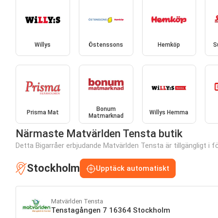
Willys
Östenssons
Hemköp
S
Bonum
Prisma Mat
Willys Hemma
Matmarknad
Närmaste Matvärlden Tensta butik
Detta Bigarråer erbjudande Matvärlden Tensta är tillgängligt i fö
Stockholm
Upptäck automatiskt
Matvärlden Tensta
Tenstagången 7 16364 Stockholm