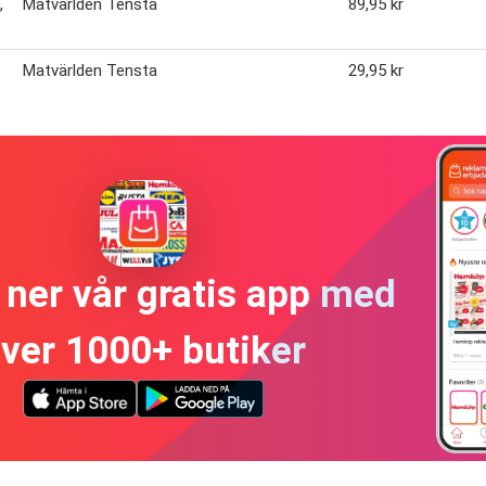
,
Matvärlden Tensta
89,95 kr
Matvärlden Tensta
29,95 kr
ner vår gratis app med
ver 1000+ butiker