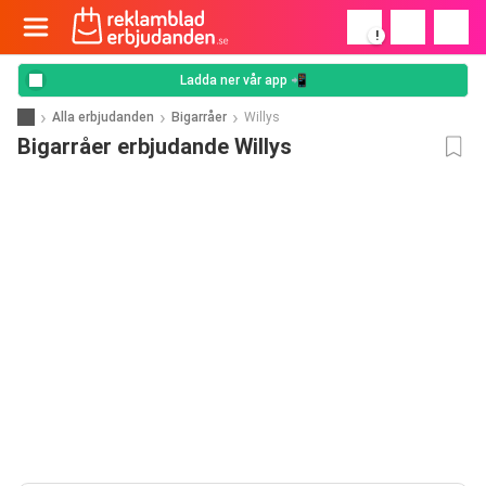
!
Ladda ner vår app 📲
Alla erbjudanden
Bigarråer
Willys
Bigarråer erbjudande Willys