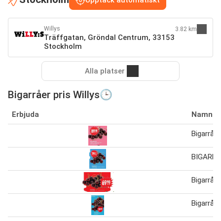
Willys
3.82 km
Träffgatan, Gröndal Centrum, 33153
Stockholm
Alla platser
Bigarråer pris Willys🕒
Erbjuda
Namn
Bigarråer
BIGARR
Bigarråer
Bigarråer