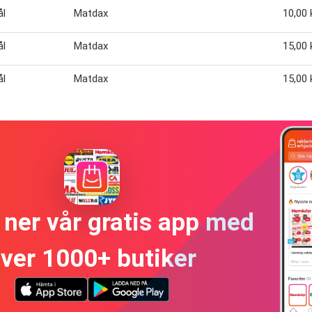
ål
Matdax
10,00 
ål
Matdax
15,00 
ål
Matdax
15,00 
ner vår gratis app med
ver 1000+ butiker