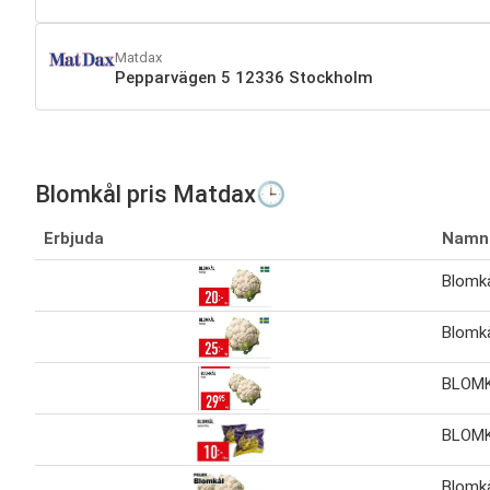
Matdax
Pepparvägen 5 12336 Stockholm
Blomkål pris Matdax🕒
Erbjuda
Namn
Blomkå
Blomkå
BLOM
BLOM
Blomk