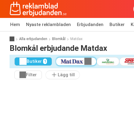
Hem
Nyaste reklambladen
Erbjudanden
Butiker
K
Alla erbjudanden
Blomkål
Matdax
Blomkål erbjudande Matdax
Butiker
1
Filter
Lägg till