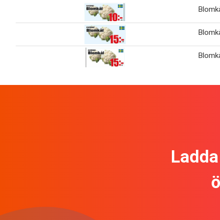
Blomk
Blomk
Blomk
Ladda 
ö