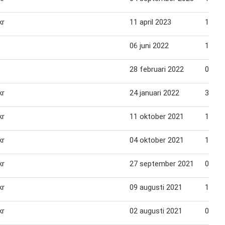
kr
11 april 2023
16 apr
06 juni 2022
12 jun
28 februari 2022
06 ma
kr
24 januari 2022
30 jan
kr
11 oktober 2021
17 ok
kr
04 oktober 2021
10 ok
kr
27 september 2021
03 ok
kr
09 augusti 2021
15 au
kr
02 augusti 2021
08 au