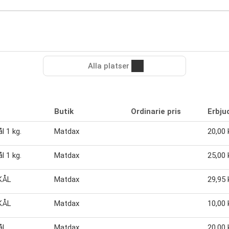
Alla platser
Butik
Ordinarie pris
Erbju
l 1 kg.
Matdax
20,00 
l 1 kg.
Matdax
25,00 
KÅL
Matdax
29,95 
KÅL
Matdax
10,00 
ål
Matdax
20,00 