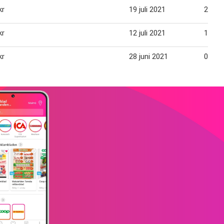
kr
19 juli 2021
25 jul
kr
12 juli 2021
18 jul
kr
28 juni 2021
04 jul