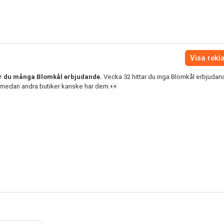
Visa rek
r du många Blomkål erbjudande.
Vecka 32 hittar du inga Blomkål erbjudan
 medan andra butiker kanske har dem.👀