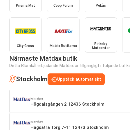
Prisma Mat
Coop Forum
Pekås
Rinkeby
City Gross
Matrix Butikerna
Matcenter
Närmaste Matdax butik
Detta Blomkål erbjudande Matdax är tillgängligt i följande butike
Stockholm
Upptäck automatiskt
Matdax
Högdalsgången 2 12436 Stockholm
Matdax
Hagsätra Torg 7-11 12473 Stockholm