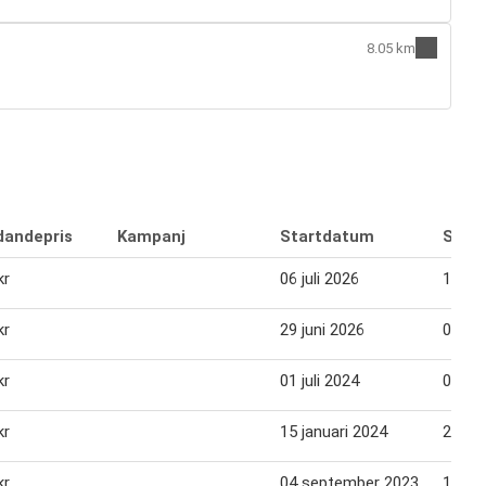
8.05 km
dandepris
Kampanj
Startdatum
Slut
kr
06 juli 2026
12 jul
kr
29 juni 2026
05 jul
kr
01 juli 2024
07 jul
kr
15 januari 2024
21 jan
kr
04 september 2023
10 se