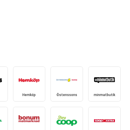
Hemköp
Östenssons
minmatbutik