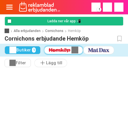
!
Ladda ner vår app 📲
Alla erbjudanden
Cornichons
Hemköp
Cornichons erbjudande Hemköp
Butiker
1
Filter
Lägg till