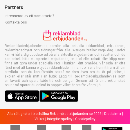
Partners
Intresserad av ett samarbete?
Kontakta oss
Reklambladerbjudanden.se samlar alla aktuella reklamblad, erbjudanen,
reklambroschyrer och tidningar från alla Sveriges butiker varje dag. Därför
kan vi hålla dig uppdaterad på alla aktuella erbjudanden och rabatter och du
kan enkelt hitta ett speciellt erbjudande, en deal eller rabatt eller klipp som
finns att göra under speciella reor i butiker i ditt område. Vår sida är ofta
först med att kunna erbjuda reklambladen innan dom ens hunnit fram till din
brevlåda. och du kan förstås också se dom även om du är på jobbet, i
skolan eller står mitt i en butik. Lägg till Reklambladerbjudanden.se som
en favorit och spara både tid och pengar. Genom att få dina reklamblad
online så sparar du också in papper vilket är bra för vår miljö.
Alla rättigheter förbehållna Reklambladerbjudanden.se 2026 |
Disclaimer
|
Villkor
|
Integritetspolicy
|
Cookiepolicy