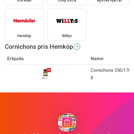
ICA Maxi
Coop Extra
Apotek Hjärtat
Hemköp
Willys
Cornichons pris Hemköp🕒
Erbjuda
Namn
Cornichons 350/170
g