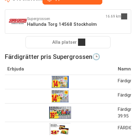
16.69 km
Supergrossen
Hallunda Torg 14568 Stockholm
Alla platser
Färdigrätter pris Supergrossen🕒
Erbjuda
Namn
Färdigrät
Färdigrät
Färdigrät
39.95
FÄRDIG