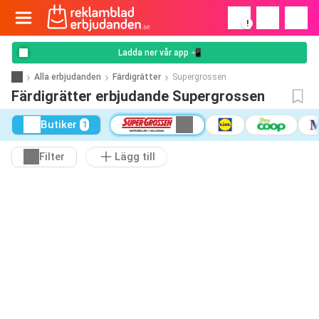
!
Ladda ner vår app 📲
Alla erbjudanden
Färdigrätter
Supergrossen
Färdigrätter erbjudande Supergrossen
Butiker
1
Filter
Lägg till