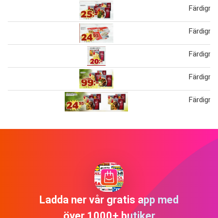
Färdigrät
Färdigrät
Färdigrät
Färdigrät
Färdigrät
Ladda ner vår gratis app med
över 1000+ butiker