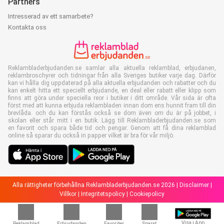
Partners
Intresserad av ett samarbete?
Kontakta oss
Reklambladerbjudanden.se samlar alla aktuella reklamblad, erbjudanen,
reklambroschyrer och tidningar från alla Sveriges butiker varje dag. Därför
kan vi hålla dig uppdaterad på alla aktuella erbjudanden och rabatter och du
kan enkelt hitta ett speciellt erbjudande, en deal eller rabatt eller klipp som
finns att göra under speciella reor i butiker i ditt område. Vår sida är ofta
först med att kunna erbjuda reklambladen innan dom ens hunnit fram till din
brevlåda. och du kan förstås också se dom även om du är på jobbet, i
skolan eller står mitt i en butik. Lägg till Reklambladerbjudanden.se som
en favorit och spara både tid och pengar. Genom att få dina reklamblad
online så sparar du också in papper vilket är bra för vår miljö.
Alla rättigheter förbehållna Reklambladerbjudanden.se 2026 |
Disclaimer
|
Villkor
|
Integritetspolicy
|
Cookiepolicy
Visa i App
Reklamblad
Erbjudanden
Favoriter
Sparat