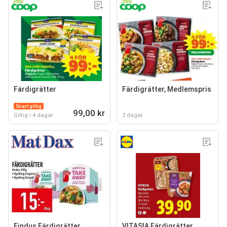
Färdigrätter
Färdigrätter, Medlemspris
Snart giltig
99,00 kr
Giltig i 4 dagar
3 dagar
Findus Färdigrätter
VITASIA Färdigrätter