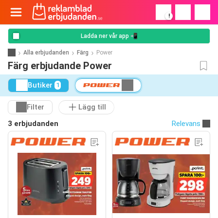
!
Ladda ner vår app 📲
Alla erbjudanden
Färg
Power
Färg erbjudande Power
Butiker
1
Filter
Lägg till
3 erbjudanden
Relevans