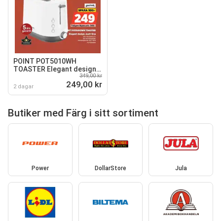
POINT POT5010WH
TOASTER Elegant design,
349,00 kr
matt färg
249,00 kr
2 dagar
Butiker med Färg i sitt sortiment
Power
DollarStore
Jula