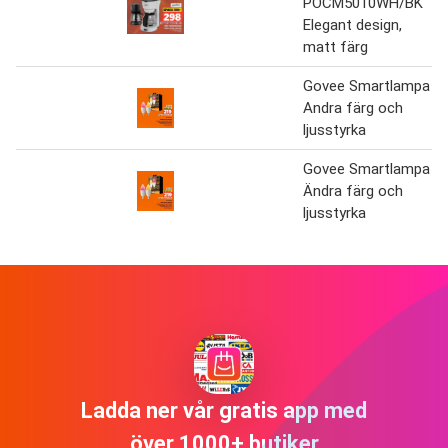
POCM5010WH/BK
Elegant design,
matt färg
Govee Smartlampa
Andra färg och
ljusstyrka
Govee Smartlampa
Ändra färg och
ljusstyrka
Ladda ner vår gratis app med
över 1000+ butiker