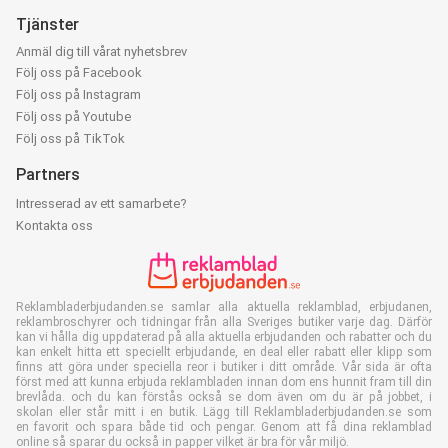
Tjänster
Anmäl dig till vårat nyhetsbrev
Följ oss på Facebook
Följ oss på Instagram
Följ oss på Youtube
Följ oss på TikTok
Partners
Intresserad av ett samarbete?
Kontakta oss
Reklambladerbjudanden.se samlar alla aktuella reklamblad, erbjudanen,
reklambroschyrer och tidningar från alla Sveriges butiker varje dag. Därför
kan vi hålla dig uppdaterad på alla aktuella erbjudanden och rabatter och du
kan enkelt hitta ett speciellt erbjudande, en deal eller rabatt eller klipp som
finns att göra under speciella reor i butiker i ditt område. Vår sida är ofta
först med att kunna erbjuda reklambladen innan dom ens hunnit fram till din
brevlåda. och du kan förstås också se dom även om du är på jobbet, i
skolan eller står mitt i en butik. Lägg till Reklambladerbjudanden.se som
en favorit och spara både tid och pengar. Genom att få dina reklamblad
online så sparar du också in papper vilket är bra för vår miljö.