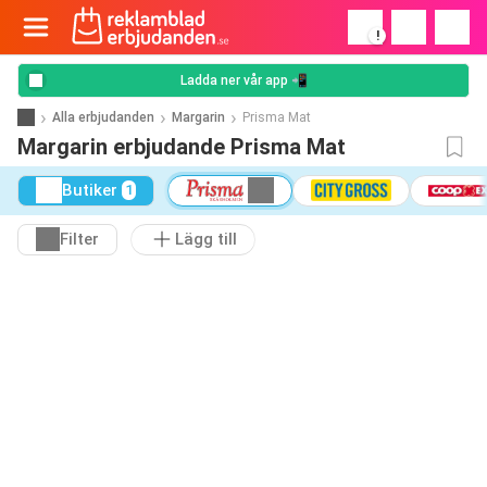
!
Ladda ner vår app 📲
Alla erbjudanden
Margarin
Prisma Mat
Margarin erbjudande Prisma Mat
Butiker
1
Filter
Lägg till