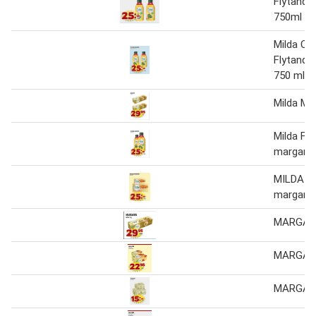
Flytande
750ml
Milda Cu
Flytande
750 ml
Milda Mar
Milda Fl
margarin
MILDA M
margarin
MARGAR
MARGAR
MARGAR