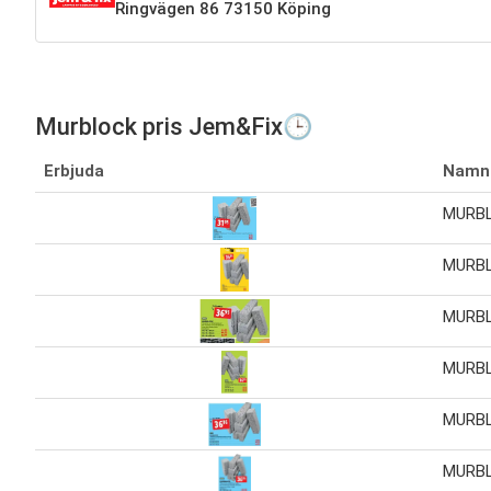
Ringvägen 86 73150 Köping
Murblock pris Jem&Fix🕒
Erbjuda
Namn
MURBL
MURBL
MURBL
MURBL
MURB
MURB