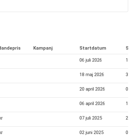
dandepris
Kampanj
Startdatum
Slut
06 juli 2026
19 jul
18 maj 2026
31 ma
20 april 2026
03 ma
06 april 2026
19 apr
kr
07 juli 2025
20 jul
kr
02 juni 2025
08 jun