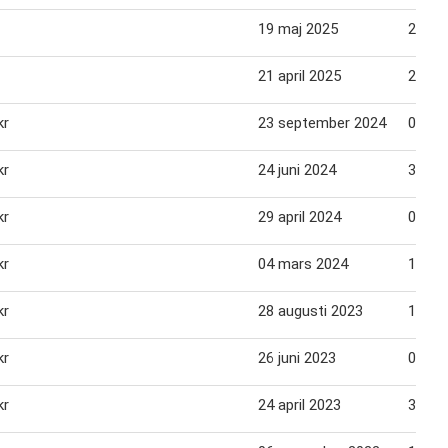
19 maj 2025
26 ma
21 april 2025
28 apr
kr
23 september 2024
06 ok
kr
24 juni 2024
30 jun
kr
29 april 2024
05 ma
kr
04 mars 2024
17 ma
kr
28 augusti 2023
10 se
kr
26 juni 2023
02 jul
kr
24 april 2023
30 apr