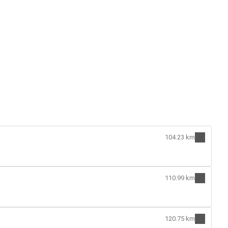
104.23 km
110.99 km
120.75 km