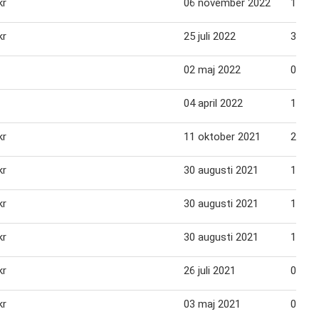
kr
06 november 2022
13 no
kr
25 juli 2022
31 jul
02 maj 2022
08 ma
04 april 2022
10 apr
kr
11 oktober 2021
24 ok
kr
30 augusti 2021
12 se
kr
30 augusti 2021
12 se
kr
30 augusti 2021
12 se
kr
26 juli 2021
01 au
kr
03 maj 2021
09 ma