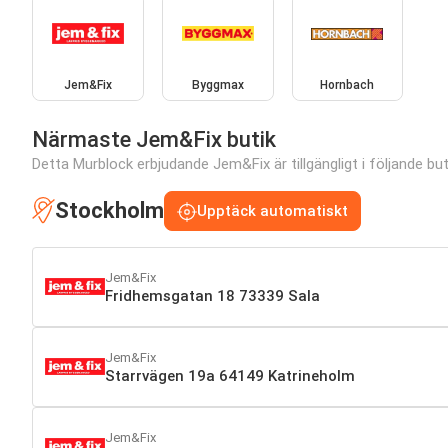
Jem&Fix
Byggmax
Hornbach
Närmaste Jem&Fix butik
Detta Murblock erbjudande Jem&Fix är tillgängligt i följande buti
Stockholm
Upptäck automatiskt
Jem&Fix
Fridhemsgatan 18 73339 Sala
Jem&Fix
Starrvägen 19a 64149 Katrineholm
Jem&Fix