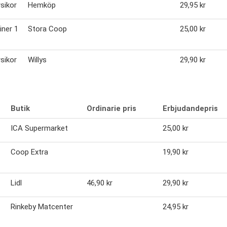
rsikor
Hemköp
29,95 kr
iner 1
Stora Coop
25,00 kr
rsikor
Willys
29,90 kr
Butik
Ordinarie pris
Erbjudandepris
ICA Supermarket
25,00 kr
Coop Extra
19,90 kr
Lidl
46,90 kr
29,90 kr
Rinkeby Matcenter
24,95 kr