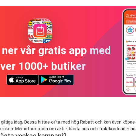
ner vår gratis app med
ver 1000+ butiker
 giltiga idag. Dessa hittas ofta med hög Rabatt och kan även köpas 
na inköp. Mer information om aktie, bästa pris och fraktkostnader hi
 nästa veckas kampanj?