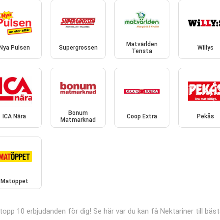
Matvärlden
Nya Pulsen
Supergrossen
Willys
Tensta
Bonum
ICA Nära
Coop Extra
Pekås
Matmarknad
Matöppet
opp 10 erbjudanden för dig! Se här var du kan få Nektariner till bäst