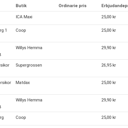
Butik
Ordinarie pris
Erbjudandep
ICA Maxi
25,00 kr
rg 1
Coop
25,00 kr
Willys Hemma
29,90 kr
.
rsikor
Supergrossen
26,95 kr
ersikor
Matdax
25,00 kr
Willys Hemma
29,90 kr
.
org
Coop
25,00 kr