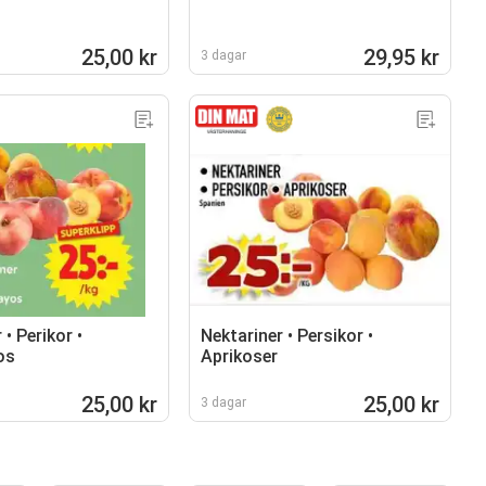
25,00 kr
29,95 kr
3 dagar
 • Perikor •
Nektariner • Persikor •
os
Aprikoser
25,00 kr
25,00 kr
3 dagar