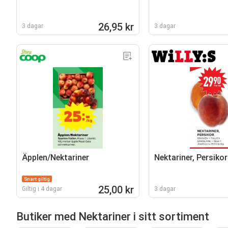
26,95 kr
3 dagar
3 dagar
Äpplen/Nektariner
Nektariner, Persikor
Snart giltig
25,00 kr
Giltig i 4 dagar
3 dagar
Butiker med Nektariner i sitt sortiment