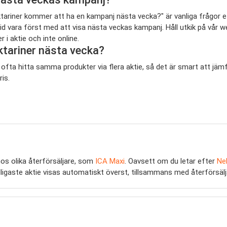
 Nektariner kommer att ha en kampanj nästa vecka?" är vanliga frågor
ltid vara först med att visa nästa veckas kampanj. Håll utkik på vår
i aktie och inte online.
ktariner nästa vecka?
n ofta hitta samma produkter via flera aktie, så det är smart att jä
ris.
os olika återförsäljare, som
ICA Maxi
. Oavsett om du letar efter
Ne
n billigaste aktie visas automatiskt överst, tillsammans med återförsäl