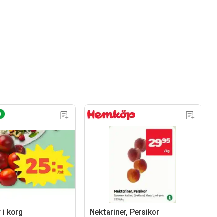
 i korg
Nektariner, Persikor