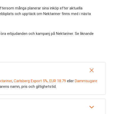
 eftersom många planerar sina inköp efter aktuella
 webbplats och upptäck om Nektariner finns med i nästa
mföra erbjudanden och kampanj på Nektariner. Se liknande
ktariner
,
Carlsberg Export 5%, EUR 18.79
eller
Dammsugare
jarens namn, pris och giltighetstid.