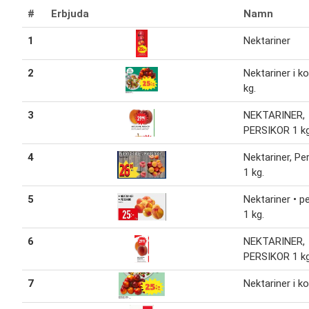
#
Erbjuda
Namn
1
Nektariner
2
Nektariner i ko
kg.
3
NEKTARINER,
PERSIKOR 1 kg
4
Nektariner, Pe
1 kg.
5
Nektariner • p
1 kg.
6
NEKTARINER,
PERSIKOR 1 kg
7
Nektariner i k