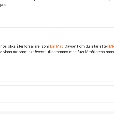
pris.
hos olika återförsäljare, som
Din Mat
. Oavsett om du letar efter
Ml
 aktie visas automatiskt överst, tillsammans med återförsäljarens namn,