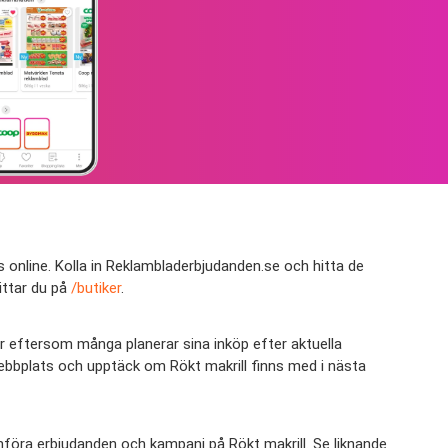
 online. Kolla in Reklambladerbjudanden.se och hitta de
ittar du på
/butiker
.
gor eftersom många planerar sina inköp efter aktuella
 webbplats och upptäck om Rökt makrill finns med i nästa
ämföra erbjudanden och kampanj på Rökt makrill. Se liknande