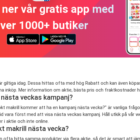
ner vår gratis app med
ver 1000+ butiker
r giltiga idag. Dessa hittas ofta med hög Rabatt och kan även köpas
dina inköp. Mer information om aktie, bästa pris och fraktkostnader h
 i nästa veckas kampanj?
om Rökt makrill kommer att ha en kampanj nästa vecka?" är vanliga frå
ltid vara först med att visa nästa veckas kampanj. Håll utkik på vår
i aktie och inte online.
t makrill nästa vecka?
kan ofta hitta samma produkter via flera aktie, så det är smart att j