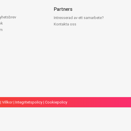
Partners
nyhetsbrev
Intresserad av ett samarbete?
ok
Kontakta oss
am
|
Villkor
|
Integritetspolicy
|
Cookiepolicy