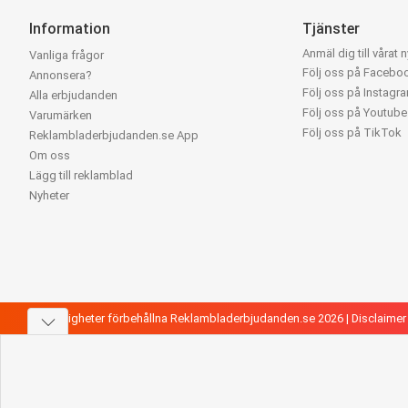
Information
Tjänster
Anmäl dig till vårat 
Vanliga frågor
Följ oss på Facebo
Annonsera?
Följ oss på Instagr
Alla erbjudanden
Följ oss på Youtube
Varumärken
Följ oss på TikTok
Reklambladerbjudanden.se App
Om oss
Lägg till reklamblad
Nyheter
Alla rättigheter förbehållna Reklambladerbjudanden.se 2026 |
Disclaimer