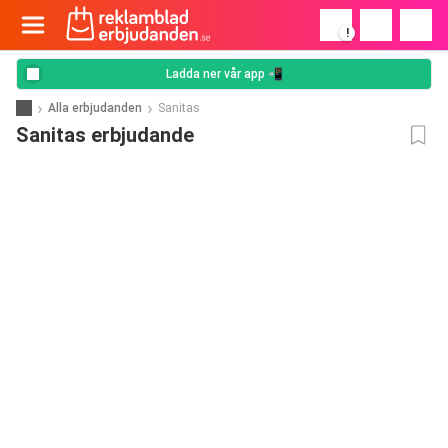
!
Ladda ner vår app 📲
Alla erbjudanden
Sanitas
Sanitas erbjudande