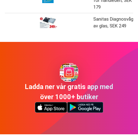
för handleden, SEK
179
Sanitas Diagnosvåg
av glas, SEK 249
Ladda ner vår gratis app med
över 1000+ butiker