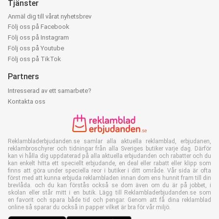
Tjänster
Anmäl dig till vårat nyhetsbrev
Följ oss på Facebook
Följ oss på Instagram
Följ oss på Youtube
Följ oss på TikTok
Partners
Intresserad av ett samarbete?
Kontakta oss
Reklambladerbjudanden.se samlar alla aktuella reklamblad, erbjudanen,
reklambroschyrer och tidningar från alla Sveriges butiker varje dag. Därför
kan vi hålla dig uppdaterad på alla aktuella erbjudanden och rabatter och du
kan enkelt hitta ett speciellt erbjudande, en deal eller rabatt eller klipp som
finns att göra under speciella reor i butiker i ditt område. Vår sida är ofta
först med att kunna erbjuda reklambladen innan dom ens hunnit fram till din
brevlåda. och du kan förstås också se dom även om du är på jobbet, i
skolan eller står mitt i en butik. Lägg till Reklambladerbjudanden.se som
en favorit och spara både tid och pengar. Genom att få dina reklamblad
online så sparar du också in papper vilket är bra för vår miljö.