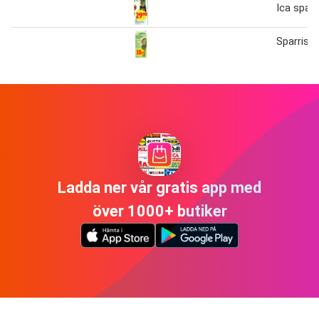
Ica sparr
Sparris
Ladda ner vår gratis app med
över 1000+ butiker