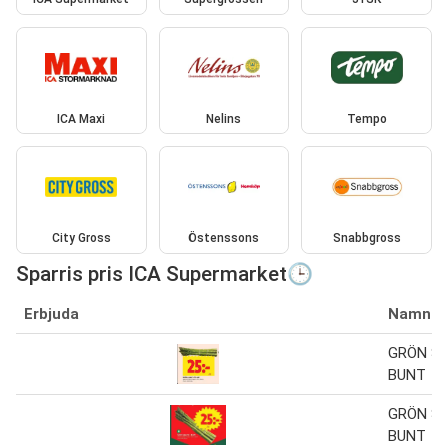
ICA Maxi
Nelins
Tempo
City Gross
Östenssons
Snabbgross
Sparris pris ICA Supermarket🕒
Erbjuda
Namn
GRÖN SP
BUNT
GRÖN SP
BUNT