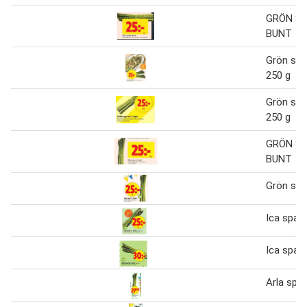
GRÖN SP
BUNT
Grön spar
250 g
Grön spar
250 g
GRÖN SP
BUNT
Grön spar
Ica sparr
Ica sparr
Arla spar