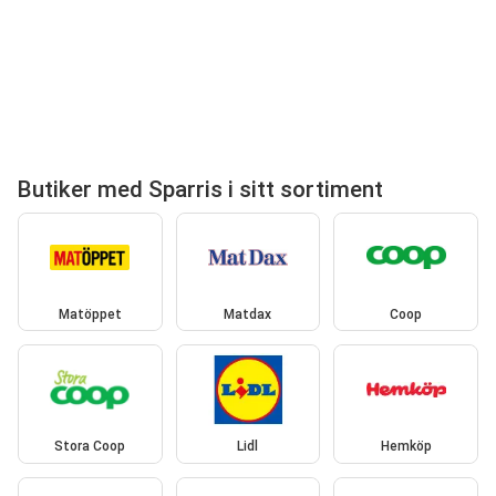
Butiker med Sparris i sitt sortiment
Matöppet
Matdax
Coop
Stora Coop
Lidl
Hemköp