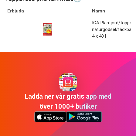
Erbjuda
Namn
ICA Plantjord/toppdr
naturgödsel/täckbark
4 x 40 l
Ladda ner vår gratis app med
över 1000+ butiker