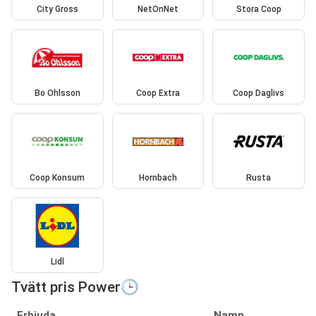
City Gross
NetOnNet
Stora Coop
Bo Ohlsson
Coop Extra
Coop Daglivs
Coop Konsum
Hornbach
Rusta
Lidl
Tvätt pris Power🕒
Erbjuda
Namn