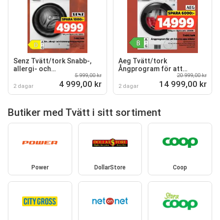
Senz Tvätt/tork Snabb-,
Aeg Tvätt/tork
allergi- och
Ångprogram för att
5 999,00 kr
20 999,00 kr
trumrengöringsprogram
fräscha upp kläder
4 999,00 kr
14 999,00 kr
2 dagar
2 dagar
Butiker med Tvätt i sitt sortiment
Power
DollarStore
Coop