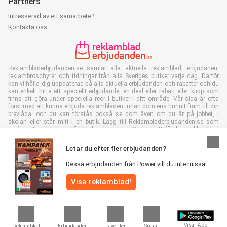
Partners
Intresserad av ett samarbete?
Kontakta oss
Reklambladerbjudanden.se samlar alla aktuella reklamblad, erbjudanen,
reklambroschyrer och tidningar från alla Sveriges butiker varje dag. Därför
kan vi hålla dig uppdaterad på alla aktuella erbjudanden och rabatter och du
kan enkelt hitta ett speciellt erbjudande, en deal eller rabatt eller klipp som
finns att göra under speciella reor i butiker i ditt område. Vår sida är ofta
först med att kunna erbjuda reklambladen innan dom ens hunnit fram till din
brevlåda. och du kan förstås också se dom även om du är på jobbet, i
skolan eller står mitt i en butik. Lägg till Reklambladerbjudanden.se som
en favorit och spara både tid och pengar. Genom att få dina reklamblad
online så sparar du också in papper vilket är bra för vår miljö.
Letar du efter fler erbjudanden?
Dessa erbjudanden från Power vill du inte missa!
Visa reklamblad!
Alla rättigheter förbehållna Reklambladerbjudanden.se 2026 |
Disclaimer
|
Villkor
|
Integritetspolicy
|
Cookiepolicy
Visa i App
Reklamblad
Erbjudanden
Favoriter
Sparat