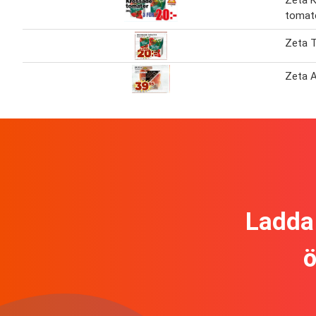
Zeta 
tomat
Zeta 
Zeta A
Ladda 
ö