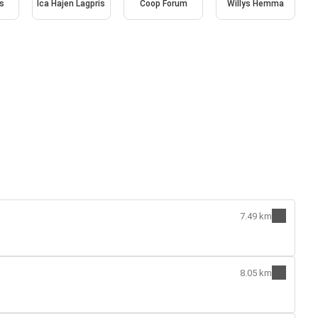
s
Ica Hajen Lagpris
Coop Forum
Willys Hemma
7.49 km
8.05 km