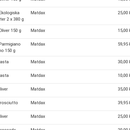
Ekologiska
Matdax
25,00 
xter 2 x 380 g
liver 150 g
Matdax
15,00 
Parmigiano
Matdax
59,95 
no 150 g
pasta
Matdax
30,00 
pasta
Matdax
10,00 
liver
Matdax
35,00 
rosciutto
Matdax
39,95 
liver
Matdax
25,00 