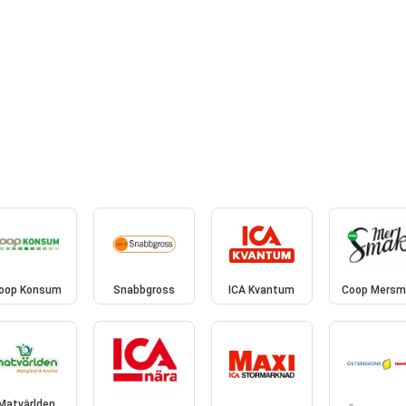
oop Konsum
Snabbgross
ICA Kvantum
Coop Mersm
Matvärlden