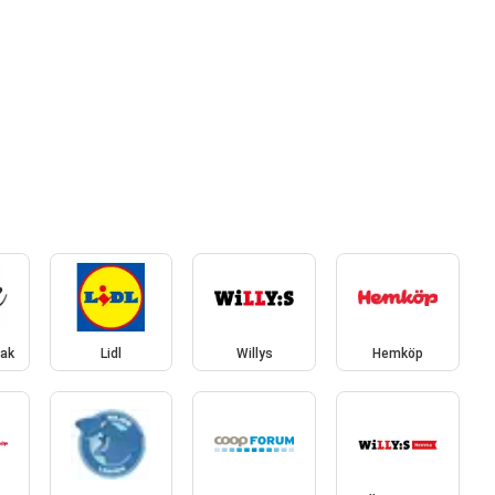
ak
Lidl
Willys
Hemköp