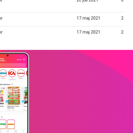
kr
26 juli 2021
01 au
kr
17 maj 2021
23 ma
kr
17 maj 2021
23 ma