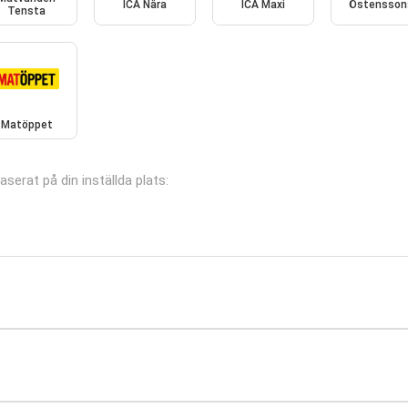
ICA Nära
ICA Maxi
Östensson
Tensta
Matöppet
aserat på din inställda plats: