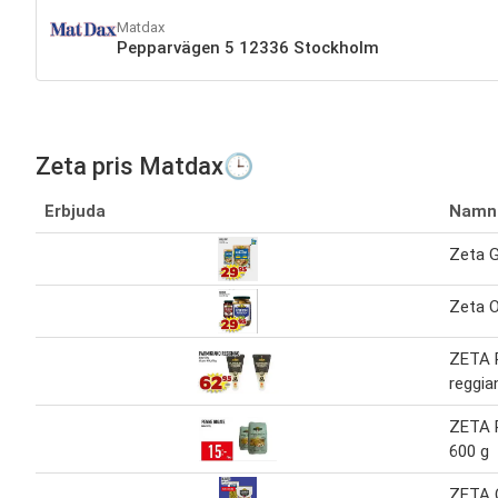
Matdax
Pepparvägen 5 12336 Stockholm
Zeta pris Matdax🕒
Erbjuda
Namn
Zeta G
Zeta O
ZETA 
reggia
ZETA P
600 g
ZETA O