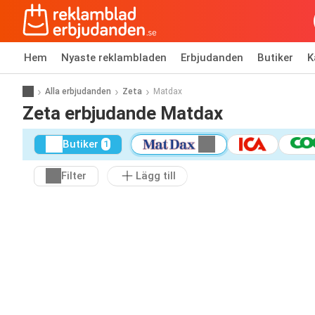
Hem
Nyaste reklambladen
Erbjudanden
Butiker
K
Alla erbjudanden
Zeta
Matdax
Zeta erbjudande Matdax
Butiker
1
Filter
Lägg till