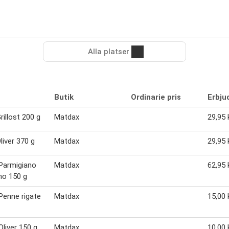
Alla platser
Butik
Ordinarie pris
Erbju
rillost 200 g
Matdax
29,95 
liver 370 g
Matdax
29,95 
Parmigiano
Matdax
62,95 
no 150 g
enne rigate
Matdax
15,00 
liver 150 g
Matdax
10,00 