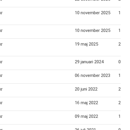
kr
10 november 2025
16 no
kr
10 november 2025
16 no
kr
19 maj 2025
25 ma
kr
29 januari 2024
04 fe
kr
06 november 2023
12 no
kr
20 juni 2022
26 jun
kr
16 maj 2022
22 ma
kr
09 maj 2022
15 ma