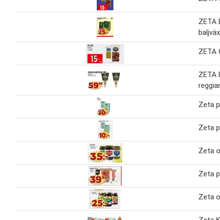
ZETA 
baljvä
ZETA O
ZETA 
reggia
Zeta 
Zeta 
Zeta o
Zeta p
Zeta o