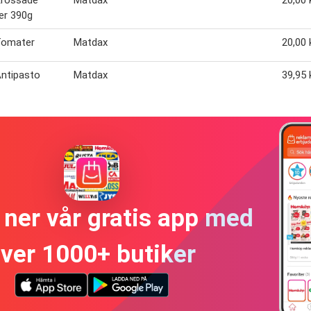
Krossade
Matdax
20,00 
er 390g
Tomater
Matdax
20,00 
ntipasto
Matdax
39,95 
ner vår gratis app med
ver 1000+ butiker