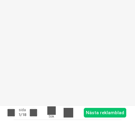
sida
Nästa reklamblad
1
/18
Sök