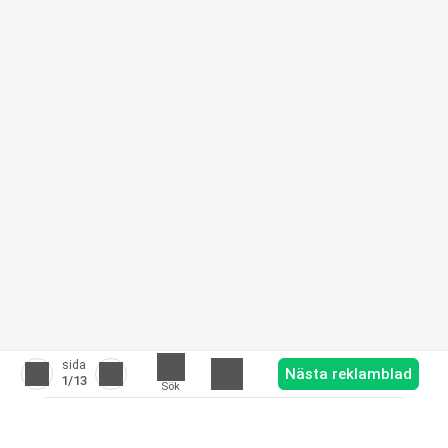
sida
Nästa reklamblad
1
/13
Sök