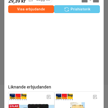
29,39 kr
Visa erbjudande
Prishistorik
Liknande erbjudanden
sida
Nästa reklamblad
1
/29
Sök