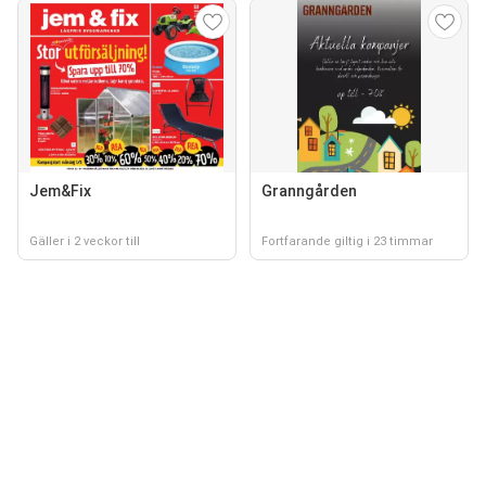
Jem&Fix
Granngården
Gäller i 2 veckor till
Fortfarande giltig i 23 timmar