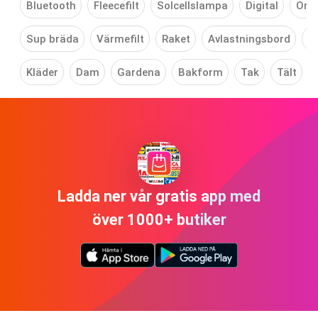
Bluetooth
Fleecefilt
Solcellslampa
Digital
Orig
Sup bräda
Värmefilt
Raket
Avlastningsbord
D
Kläder
Dam
Gardena
Bakform
Tak
Tält
Ladda ner vår gratis app med
över 1000+ butiker