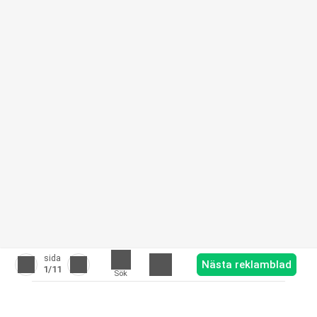
sida
Nästa reklamblad
1
/11
Sök