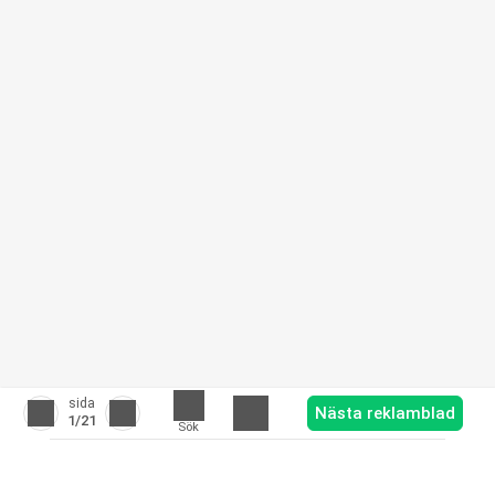
sida
Nästa reklamblad
1
/21
Sök