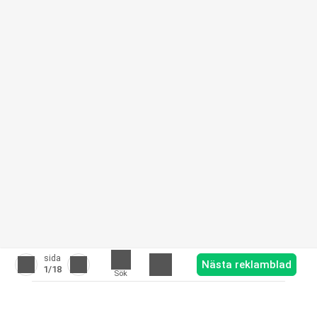
sida
Nästa reklamblad
1
/18
Sök