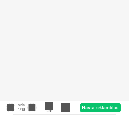
sida
Nästa reklamblad
1
/18
Sök