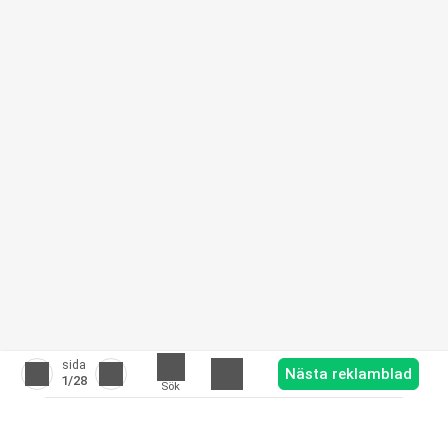
sida
Nästa reklamblad
1
/28
Sök