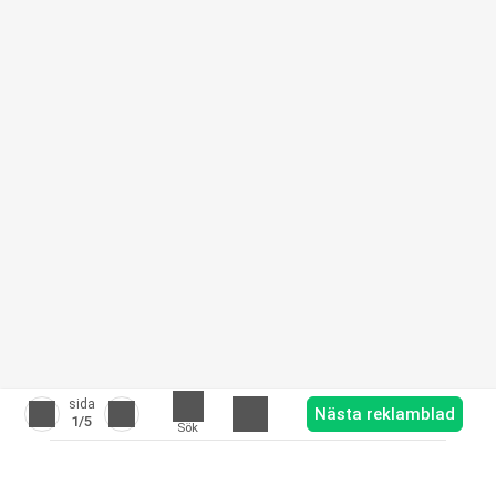
sida
Nästa reklamblad
1
/5
Sök